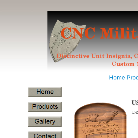
Home
Pro
US
USS