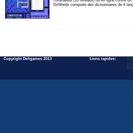
l’ordinateur (10 niveaux) ou en ligne contre un 
DzWords comporte des dictionnaires de 4 langu
Copyright Deligames 2013
Liens rapides:
Dz
Dz
Dz