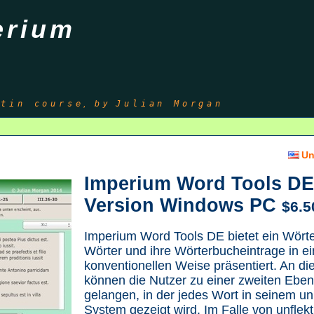
erium
atin course
, by
Julian Morgan
Un
Imperium Word Tools DE
Version Windows PC
$6.5
Imperium Word Tools DE bietet ein Wört
Wörter und ihre Wörterbucheintrage in ei
konventionellen Weise präsentiert. An d
können die Nutzer zu einer zweiten Ebe
gelangen, in der jedes Wort in seinem un
System gezeigt wird. Im Falle von unflekt