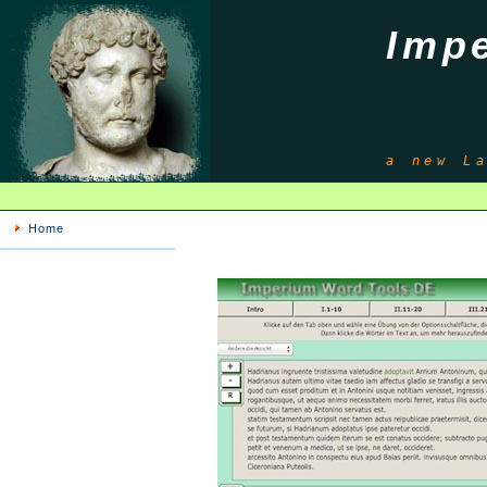
Imp
a new L
Home