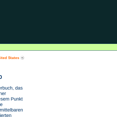
ited States
0
erbuch, das
ner
iesem Punkt
ne
mittelbaren
ierten