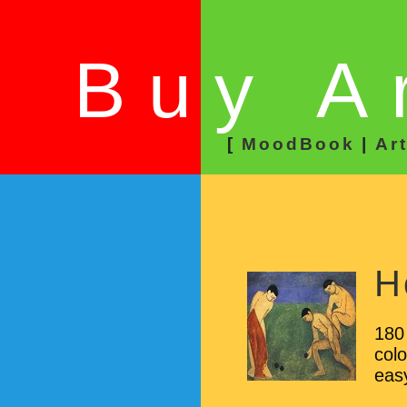
Buy A
[
MoodBook
|
Ar
H
180 
col
eas