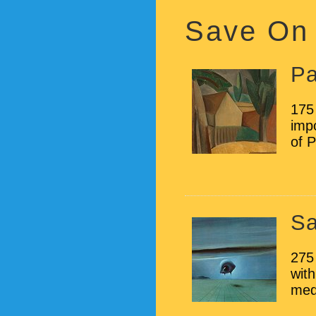
Save On
Pa
175
impo
of P
Sa
275 
wit
med